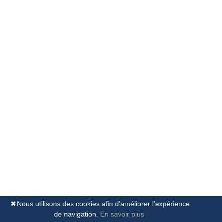
96 € - 280 €
Demander un rendez-
Taux horaires
vous
indicatifs
Maître Samia Rabia
Brouxel & Rabia Luxembourg Law Firm
Prestation de serment: 08/07/1999
8-10 Avenue Marie-Thérèse
2132 Luxembourg
Langues parlées
Français
Anglais
Espagnol
✖
Nous utilisons des cookies afin d'améliorer l'expérience
de navigation.
En savoir plus