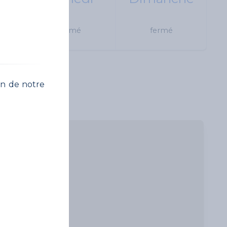
 20h
fermé
fermé
on de notre