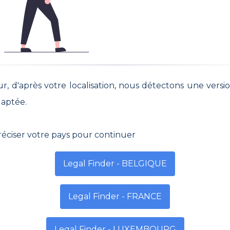
- 12h | 14h - 20h
9h - 12h | 14h - 20h
9h - 12h | 14h -
ur, d'après votre localisation, nous détectons une versi
daptée.
réciser votre pays pour continuer
Legal Finder - BELGIQUE
Legal Finder - FRANCE
Legal Finder - LUXEMBOURG