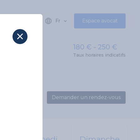
Fr
Espace avocat
180 € - 250 €
Taux horaires indicatifs
Demander un rendez-vous
i
Samedi
Dimanche