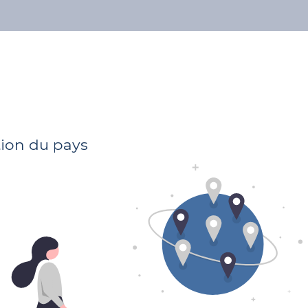
À propos
Nos avocats
Publications
Adresse
51 rue du fosse
L-4123 Esch sur alzette
tion du pays
Domaines préférenciels
Droit Civil
Droit des biens et de l'immobilier
Droit administratif
Droit pénal
Droit du travail
Mercredi
Jeudi
Vendred