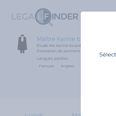
Maître Karine bicard
Étude Me Karine bicard
Prestation de serment 21/04/1994
Sélec
Langues parlées
Français
Anglais
Lundi
Mardi