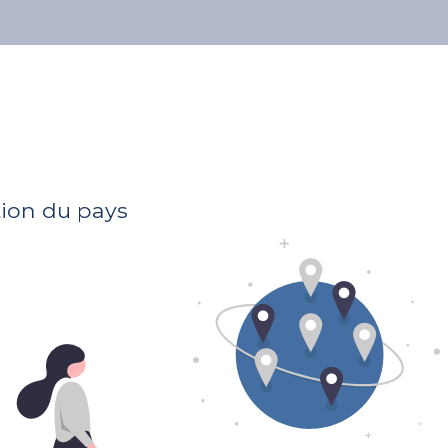
À propos
Nos avocats
Publications
Adresse
13A Avenue Guillaume
L-1651 Luxembourg
tion du pays
Domaines préférenciels
Dommages Corporels et matériels
Droit des biens et de l'immobilier
Droit des contrats
Droit du travail
Droit pénal