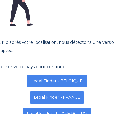
Mercredi
Jeudi
Vendred
- 13h | 14h - 19h
7h - 13h | 14h - 19h
7h - 13h | 14h -
ur, d'après votre localisation, nous détectons une versi
daptée.
réciser votre pays pour continuer
Legal Finder - BELGIQUE
Legal Finder - FRANCE
Legal Finder - LUXEMBOURG