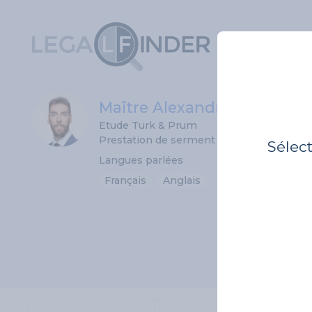
Maître Alexandre Grignon
Etude Turk & Prum
Prestation de serment 09/06/2022
Sélec
Langues parlées
Français
Anglais