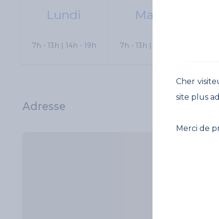
Lundi
Mardi
7h - 13h | 14h - 19h
7h - 13h | 14h - 19h
7h 
Cher visite
site plus a
Adresse
Merci de p