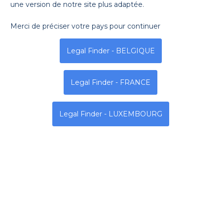
Demander un rendez-vous
une version de notre site plus adaptée.
Merci de préciser votre pays pour continuer
Legal Finder - BELGIQUE
Lundi
Mardi
Mercredi
Legal Finder - FRANCE
9h - 13h | 14h - 19h
9h - 13h | 14h - 19h
9h - 13h | 14h - 19h
Legal Finder - LUXEMBOURG
Adresse