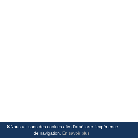
Maître Jade Hamann
SEDLO
Prestation de serment: 20/05/2021
19 rue Eugène Ruppert
L-2453 Luxembourg
Langues parlées
Anglais
Français
Domaines préférenciels
Droit des affaires
Droit des sociétés
Droit bancaire et boursier
✖
Nous utilisons des cookies afin d'améliorer l'expérience
de navigation.
En savoir plus