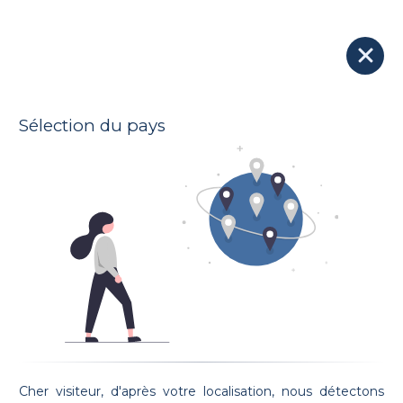
Nos avocats
Soumettre votre dossier à tous les avocats
Sélection du pays
Voir la carte
10 Avocats trouvés :
Maître Radu DUTA
Etude Radu DUTA
Prestation de serment: 08/07/2004
Cher visiteur, d'après votre localisation, nous détectons