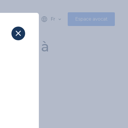
Fr
Espace avocat
V-CGU à