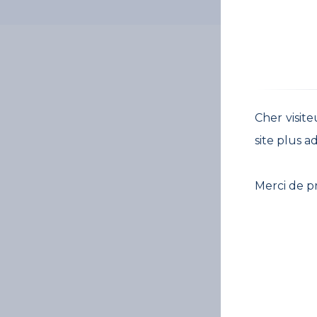
Cher visite
site plus a
Merci de p
Legal Finder 
Vente et d'Uti