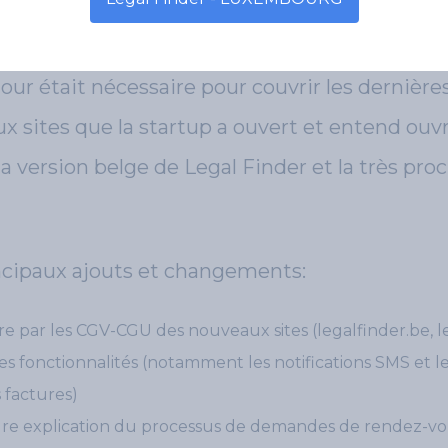
.
our était nécessaire pour couvrir les dernière
x sites que la startup a ouvert et entend ouvr
 version belge de Legal Finder et la très pro
ncipaux ajouts et changements:
e par les CGV-CGU des nouveaux sites (legalfinder.be, le
es fonctionnalités (notamment les notifications SMS et 
 factures)
re explication du processus de demandes de rendez-vo