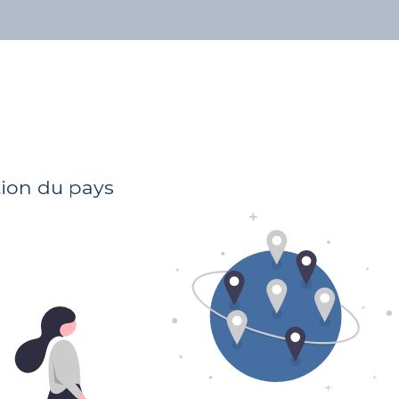
À propos
Nos avocats
Publications
Finder met ses CG
tion du pays
jour
2021-09-09