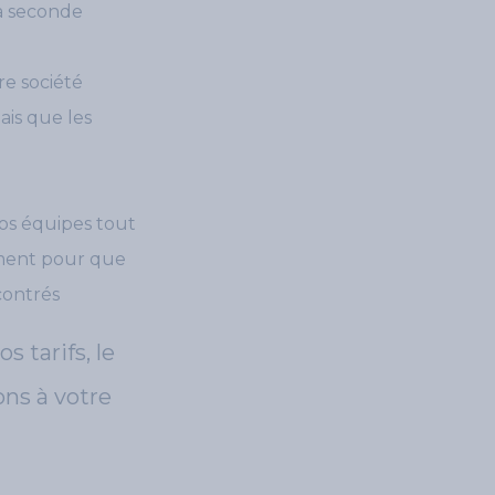
a seconde
e société
ais que les
nos équipes tout
mment pour que
contrés
 tarifs, le
ons à votre