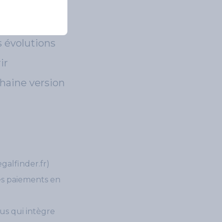
s évolutions
ir
chaine version
galfinder.fr)
les paiements en
us qui intègre