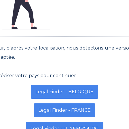
ur, d'après votre localisation, nous détectons une versi
daptée.
réciser votre pays pour continuer
Legal Finder - BELGIQUE
Legal Finder - FRANCE
a procédé à une mise à jour de ses Conditions
lisation. La nouvelle version entrera en vigue
Legal Finder - LUXEMBOURG