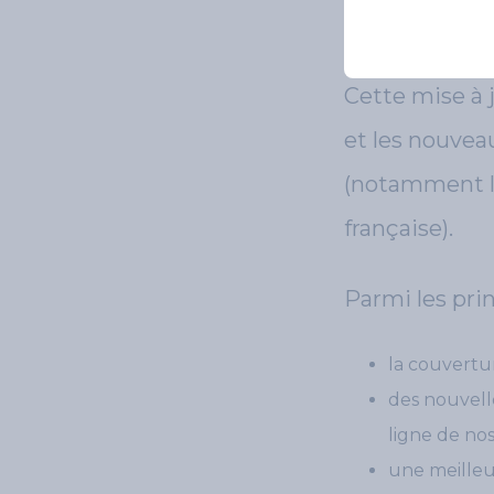
10 septembre
Cette mise à j
et les nouveau
(notamment la
française).
Parmi les pri
la couvertur
des nouvell
ligne de nos
une meilleu