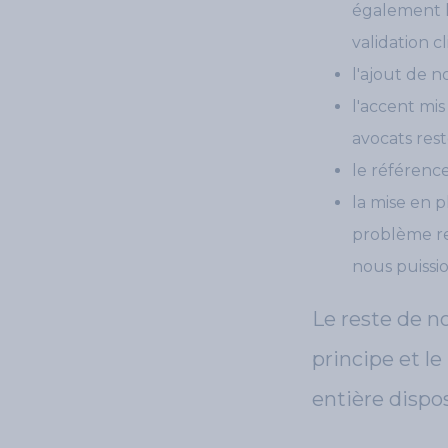
également l
validation c
l'ajout de 
l'accent mis
avocats rest
le référenc
la mise en p
problème re
nous puissi
Le reste de n
principe et le
entière dispo