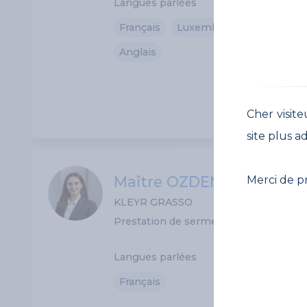
Langues parlées
Français
Luxembourgeois
Alle
Anglais
Cher visite
site plus a
Maître OZDEMIR
Merci de p
KLEYR GRASSO
Prestation de serment: N/D
Langues parlées
Français