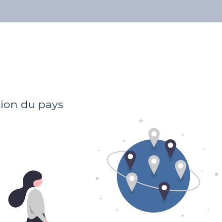
À propos
Nos avocats
Publications
Soumettre votre dossier à tous les avocats
tion du pays
Adresse
30, boulevard Grande-Duchesse Charlotte
L-1330 Luxembourg