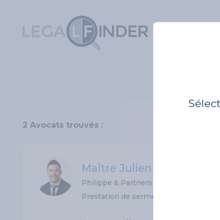
Sélec
2 Avocats trouvés :
Maître Julien Flamant
Philippe & Partners
Prestation de serment: 28/09/2023