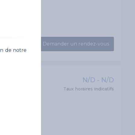
Demander un rendez-vous
on de notre
N/D - N/D
Taux horaires indicatifs