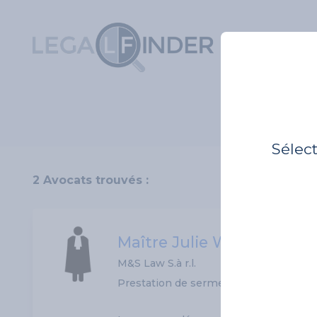
Sélec
2 Avocats trouvés :
Maître Julie Warnecke
M&S Law S.à r.l.
Prestation de serment: 15/12/2016