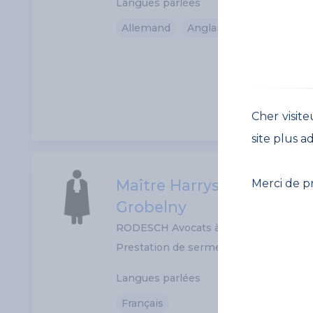
Langues parlées
Allemand
Anglais
Français
Cher visite
site plus a
Maître Harrys Beneddine
Merci de p
Grobelny
RODESCH Avocats à la Cour
Prestation de serment: N/D
Langues parlées
Français