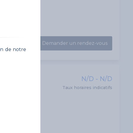
Demander un rendez-vous
on de notre
N/D - N/D
Taux horaires indicatifs