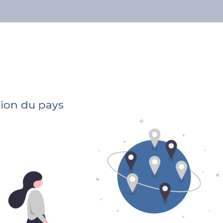
À propos
Nos avocats
Publications
Soumettre votre dossier à tous les avocats
tion du pays
Adresse
205, route d'Arlon
1150 Luxembourg