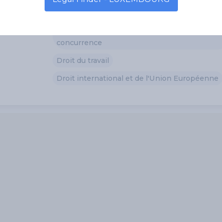
Contentieux, médiation, arbitrage
Droit commercial, des affaires et de la
concurrence
Droit du travail
Droit international et de l'Union Européenne