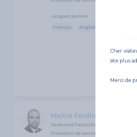
Prestation de serment: 15/12/2016
Langues parlées
Français
Anglais
Espagnol
Cher visite
site plus a
Merci de p
Maître Ferdinand Partisot
Ferdinand Partisotti
Prestation de serment: 14/12/2017