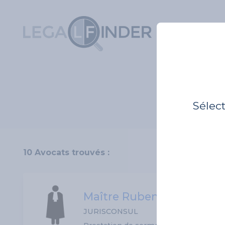
Sélec
10 Avocats trouvés :
Maître Ruben MENDES
JURISCONSUL