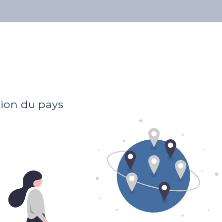
À propos
Nos avocats
Publications
Soumettre votre dossier à tous les avocats
tion du pays
Adresse
70, Grand-Rue