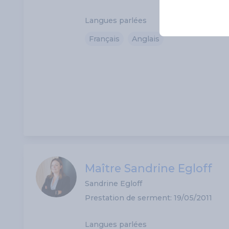
Langues parlées
Français
Anglais
Maître Sandrine Egloff
Sandrine Egloff
Prestation de serment: 19/05/2011
Langues parlées