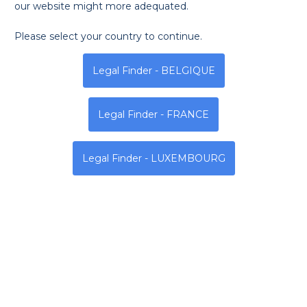
our website might more adequated.
vos
» ou «
votre
») qui naviguent sur le site Internet
https://legalfinder.lu
(le «
Site Internet
» ou la «
Plateforme
Please select your country to continue.
») et utilisent les services fournis par Legal Finder.
Ces services consistent en :
Legal Finder - BELGIQUE
l'inscription, le référencement et la création du compte
en ligne sur la Plateforme pour les avocats (ci-après, les
« **Avocats ** »),
Legal Finder - FRANCE
la mise en relation des Avocats et des personnes
physiques recherchant les services d'un avocat (pour
leur propre compte ou pour le compte de leur
Legal Finder - LUXEMBOURG
entreprise) (ci-après, les «
Clients
») en tenant compte
notamment des domaines d'intervention des Avocats
et des informations fournies par les Clients avec la
possibilité d'une prise de rendez-vous directement sur
la Plateforme (ci-après ensemble «
les Services
»)
En outre, un internaute pourra nous contacter et nous
adresser une requête via un formulaire de contact. Les
Avocats et les Clients sont ci-après désignés ensemble les «
Utilisateurs
».